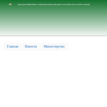
Перейти
к
основному
содержанию
Главная
Новости
Министерство