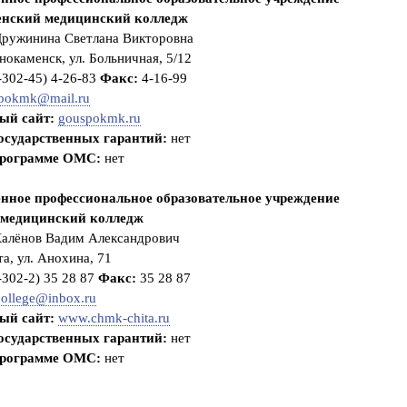
П
нский медицинский колледж
а
м
ружинина Светлана Викторовна
я
окаменск, ул. Больничная, 5/12
т
к
-302-45) 4-26-83
Факс:
4-16-99
а
pokmk@mail.ru
п
о
ый сайт:
gouspokmk.ru
о
с
государственных гарантий:
нет
в
программе ОМС:
нет
и
д
е
енное профессиональное образовательное учреждение
т
е
медицинский колледж
л
алёнов Вадим Александрович
ь
с
та, ул. Анохина, 71
т
в
-302-2) 35 28 87
Факс:
35 28 87
о
ollege@inbox.ru
в
а
ый сайт:
www.chmk-chita.ru
н
государственных гарантий:
нет
и
ю
программе ОМС:
нет
н
а
п
р