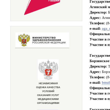
Государств
Агинский м
Директор:
Б
Адрес:
Агинс
Телефон:
(8
e-mail:
aga_
Официальн
Участие в 
Участие в 
Государств
Борзинское
Директор:
Т
Адрес:
Борзя
Телефон:
(8
e-mail:
bmub
Официальн
Участие в 
Участие в 
Государств