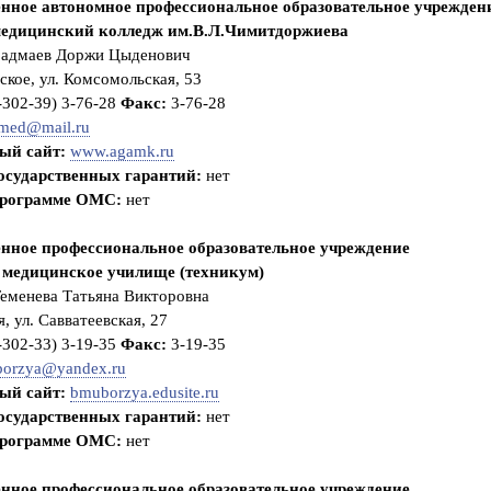
о
енное автономное профессиональное образовательное учрежден
р
едицинский колледж им.В.Л.Чимитдоржиева
м
и
адмаев Доржи Цыденович
т
кое, ул. Комсомольская, 53
ь
и
-302-39) 3-76-28
Факс:
3-76-28
н
в
med@mail.ru
а
ый сайт:
www.agamk.ru
л
и
государственных гарантий:
нет
д
программе ОМС:
нет
н
о
с
енное профессиональное образовательное учреждение
т
ь
 медицинское училище (техникум)
г
р
еменева Татьяна Викторовна
а
, ул. Савватеевская, 27
ж
д
-302-33) 3-19-35
Факс:
3-19-35
а
orzya@yandex.ru
н
и
ый сайт:
bmuborzya.edusite.ru
н
государственных гарантий:
нет
у
Р
программе ОМС:
нет
Ф
?
енное профессиональное образовательное учреждение