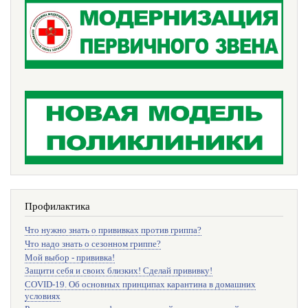
Профилактика
Что нужно знать о прививках против гриппа?
Что надо знать о сезонном гриппе?
Мой выбор - прививка!
Защити себя и своих близких! Сделай прививку!
COVID-19. Об основных принципах карантина в домашних
условиях