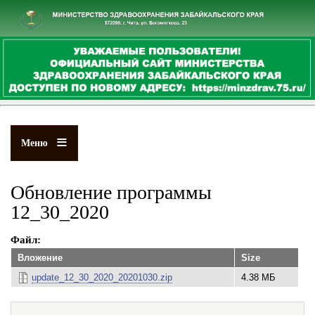
Перейти
к
основному
содержанию
Меню
Обновление программы
12_30_2020
Файл
Вложение
Size
update_12_30_2020_20201030.zip
4.38 МБ