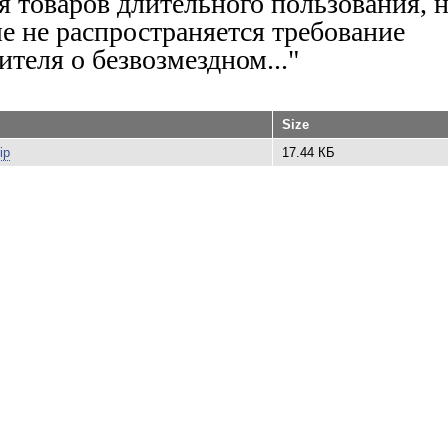
я товаров длительного пользования, н
о
р
е не распространяется требование
м
и
ителя о безвозмездном..."
т
ь
и
н
в
Size
а
л
ip
17.44 КБ
и
д
н
о
с
т
ь
г
р
а
ж
д
а
н
и
н
у
Р
Ф
?