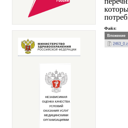
перечн
которы
потреб
Файл
Вложение
2463_0.z