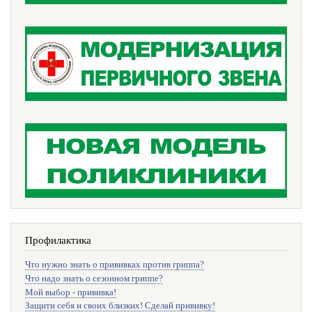
Профилактика
Что нужно знать о прививках против гриппа?
Что надо знать о сезонном гриппе?
Мой выбор - прививка!
Защити себя и своих близких! Сделай прививку!