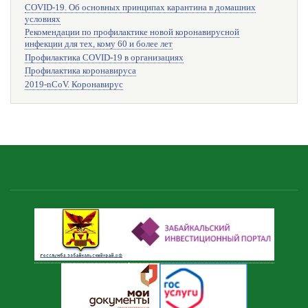
COVID-19. Об основных принципах карантина в домашних
условиях
Рекомендации по профилактике новой коронавирусной
инфекции для тех, кому 60 и более лет
Профилактика COVID-19 в организациях
Профилактика коронавируса
2019-nCoV. Коронавирус