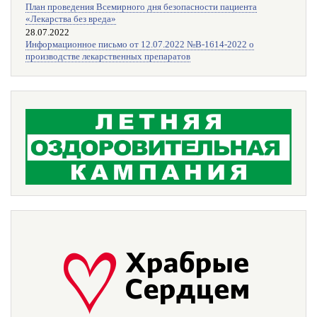
План проведения Всемирного дня безопасности пациента
«Лекарства без вреда»
28.07.2022
Информационное письмо от 12.07.2022 №В-1614-2022 о
производстве лекарственных препаратов