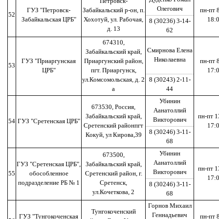
Петровск-
Олегович
ГУЗ "Петровск-
Забайкальский р-он, п.
пн-пт 
52
Забайкальская ЦРБ"
Хохотуй, ул. Рабочая,
18:
8 (30236) 3-14-
д. 13
62
674310,
Смирнова Елена
Забайкальский край,
Николаевна
ГУЗ "Приаргунская
Приаргунский район,
пн-пт 
53
ЦРБ"
пгт. Приаргунск,
17:
ул.Комсомольская, д. 2
8 (30243) 2-11-
а
44
Убинин
673530, Россия,
Аанатоллий
Забайкальский край,
пн-пт 1
Викторович
54
ГУЗ "Сретенская ЦРБ"
Сретенский районпгт
17:
8 (30246) 3-11-
Кокуй, ул Кирова,39
68
Убинин
673500,
Аанатоллий
ГУЗ "Сретенская ЦРБ",
Забайкальский край,
пн-пт 1
Викторович
55
обособленное
Сретенский район, г.
17:
подразделение РБ № 1
Сретенск,
8 (30246) 3-11-
ул.Кочеткова, 2
68
Горнов Михаил
Тунгокоченский
Геннадьевич
ГУЗ "Тунгокоченская
пн-пт 