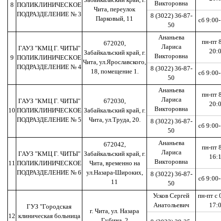
Викторовна
8
ПОЛИКЛИНИЧЕСКОЕ
Чита, переулок
ПОДРАЗДЕЛЕНИЕ № 3
8 (3022) 36-87-
Парковый, 11
сб 9:00
50
Ананьева
пн-пт 
672020,
Лариса
ГАУЗ "КМЦ Г. ЧИТЫ"
20:
Забайкальский край, г.
Викторовна
9
ПОЛИКЛИНИЧЕСКОЕ
Чита, ул.Ярославского,
ПОДРАЗДЕЛЕНИЕ № 4
8 (3022) 36-87-
18, помещение 1.
сб 9:00
50
Ананьева
пн-пт 
Лариса
ГАУЗ "КМЦ Г. ЧИТЫ"
672030,
20:
Викторовна
10
ПОЛИКЛИНИЧЕСКОЕ
Забайкальский край, г.
ПОДРАЗДЕЛЕНИЕ № 5
Чита, ул.Труда, 20.
8 (3022) 36-87-
сб 9:00
50
Ананьева
672042,
пн-пт 
Лариса
ГАУЗ "КМЦ Г. ЧИТЫ"
Забайкальский край, г.
16:
Викторовна
11
ПОЛИКЛИНИЧЕСКОЕ
Чита, временно на
ПОДРАЗДЕЛЕНИЕ № 6
ул.Назара-Широких,
8 (3022) 36-87-
сб 9:00
11
50
Усков Сергей
пн-пт с 
Анатольевич
17:
ГУЗ "Городская
г. Чита, ул. Назара
12
клиническая больница
Губина, 2