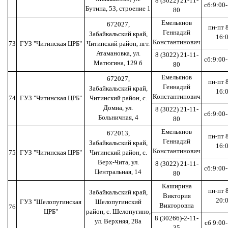
8 (3022) 21-11-
сб:9:00
Бутина, 53, строение 1
80
Емельянов
672027,
пн-пт 
Геннадий
Забайкальский край,
16:
Константинович
73
ГУЗ "Читинская ЦРБ"
Читинский район, пгт.
Атамановка, ул.
8 (3022) 21-11-
сб:9:00
Матюгина, 129 б
80
Емельянов
672027,
пн-пт 
Геннадий
Забайкальский край,
16:
Константинович
74
ГУЗ "Читинская ЦРБ"
Читинский район, с.
Домна, ул.
8 (3022) 21-11-
сб:9:00
Больничная, 4
80
Емельянов
672013,
пн-пт 
Геннадий
Забайкальский край,
16:
Константинович
75
ГУЗ "Читинская ЦРБ"
Читинский район, с.
Верх-Чита, ул.
8 (3022) 21-11-
сб:9:00
Центральная, 14
80
Каширина
пн-пт 
Забайкальский край,
Виктория
20:
ГУЗ "Шелопугинская
Шелопугинский
Викторовна
76
ЦРБ"
район, с. Шелопугино,
8 (30266)-2-11-
ул. Верхняя, 28а
сб 9:00
35