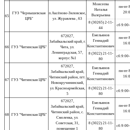
Моисеева
пн-пт 
Наталья
20:
ГУЗ "Чернышевская
п.Аксёново-Зиловское,
Валерьевна
65
ЦРБ"
ул. Журавлева , 63
8 (30265) 2-11-
сб 9:00
44
Емельянов
672027,
пн-пт 
Геннадий
Забайкальский край, г.
16:
Константинович
66
ГУЗ "Читинская ЦРБ"
Чита, ул.
Ленинградская, 57,
8 (3022) 21-11-
сб:9:00
корпус №1
80
672027,
Емельянов
пн-пт 
Забайкальский край,
Геннадий
16:
Читинский район, пгт.
Константинович
67
ГУЗ "Читинская ЦРБ"
Новокручининский,
ул. Красноармейская,
8 (3022) 21-11-
сб:9:00
5
80
672027,
Емельянов
пн-пт 
Забайкальский край,
Геннадий
16:
Читинский район, с.
Константинович
68
ГУЗ "Читинская ЦРБ"
Смоленка, ул.
Советская, 31,
8 (3022) 21-11-
сб:9:00
помещение 1
80