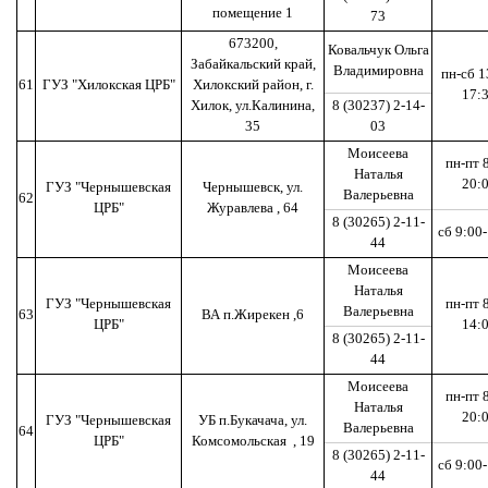
помещение 1
73
673200,
Ковальчук Ольга
Забайкальский край,
Владимировна
пн-сб 1
61
ГУЗ "Хилокская ЦРБ"
Хилокский район, г.
17:
Хилок, ул.Калинина,
8 (30237) 2-14-
35
03
Моисеева
пн-пт 
Наталья
20:
ГУЗ "Чернышевская
Чернышевск, ул.
Валерьевна
62
ЦРБ"
Журавлева , 64
8 (30265) 2-11-
сб 9:00
44
Моисеева
Наталья
ГУЗ "Чернышевская
пн-пт 
Валерьевна
63
ВА п.Жирекен ,6
ЦРБ"
14:
8 (30265) 2-11-
44
Моисеева
пн-пт 
Наталья
20:
ГУЗ "Чернышевская
УБ п.Букачача, ул.
Валерьевна
64
ЦРБ"
Комсомольская , 19
8 (30265) 2-11-
сб 9:00
44