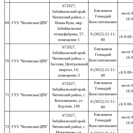
672027,
Емельянов
Забайкальский край,
пн-пт 
Геннадий
Читинский район, с.
16:
Константинович
69
ГУЗ "Читинская ЦРБ"
Новая Кука, мкр.
Забайкальская
птицефабрика, 57,
8 (3022) 21-11-
сб:9:00
помещение 1
80
672027,
Емельянов
пн-пт 
Забайкальский край,
Геннадий
16:
Читинский район, с.
Константинович
70
ГУЗ "Читинская ЦРБ"
Засопка, Центральный
квартал, 14,
8 (3022) 21-11-
сб:9:00
помещение 3
80
Емельянов
672027,
пн-пт 
Геннадий
Забайкальский край,
16:
Константинович
71
ГУЗ "Читинская ЦРБ"
Читинский район, с.
Беклемишево, ул.
8 (3022) 21-11-
сб:9:00
Бурлова, 100
80
Емельянов
672027,
пн-пт 
Геннадий
Забайкальский край,
16:
Константинович
72
ГУЗ "Читинская ЦРБ"
Читинский район, с.
Маккавеево, ул.