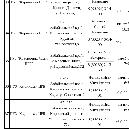
Иванович
33
ГУЗ "Карымская ЦРБ"
Карымский район, пгт.
Курорт-Дарасун,
8 (30234) 3-14-
сб 8:00
ул.Верхняя, 3
99
Варванский
673335,
пн -пт 
Сергей
Забайкальский край,
16:
Иванович
34
ГУЗ "Карымская ЦРБ"
Карымский район, с.
Урульга,
8 (30234) 3-14-
сб 8:00
ул.Советская,6
99
Валитов Ринат
Забайкальский край,
Валерьевич
ГУЗ "Красночикойская
пн-сб 
35
с.Красный Чикой,
ЦРБ"
17:
8 (30230) 2-13-
ул.Первомайская,132
68
Логинов Иван
пн-пт 
674250,
Михайлович
16:
Забайкальский край,
36
ГУЗ "Кыринская ЦРБ"
Кыринский район, с.
8 (30235) 2-11-
сб 9:00
Кыра, ул.Советская, 2
91
674250,
Логинов Иван
пн-пт 
Забайкальский край,
Михайлович
16:
37
ГУЗ "Кыринская ЦРБ"
Кыринский район, с.
Мангут, ул. Колхозная,
8 (30235) 2-11-
сб 9:00
72а
91