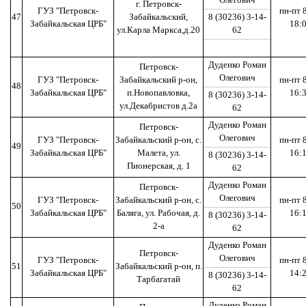
г. Петровск-
ГУЗ "Петровск-
пн-пт 
47
Забайкальский,
8 (30236) 3-14-
Забайкальская ЦРБ"
18:
ул.Карла Маркса,д.20
62
Дуденко Роман
Петровск-
Олегович
ГУЗ "Петровск-
Забайкальский р-он,
пн-пт 
48
Забайкальская ЦРБ"
п.Новопавловка,
16:
8 (30236) 3-14-
ул.Декабристов д.2а
62
Дуденко Роман
Петровск-
Олегович
ГУЗ "Петровск-
Забайкальский р-он, с.
пн-пт 
49
Забайкальская ЦРБ"
Малета, ул.
16:
8 (30236) 3-14-
Пионерская, д. 1
62
Дуденко Роман
Петровск-
Олегович
ГУЗ "Петровск-
Забайкальский р-он, с.
пн-пт 
50
Забайкальская ЦРБ"
Баляга, ул. Рабочая, д.
16:
8 (30236) 3-14-
2-а
62
Дуденко Роман
Петровск-
Олегович
ГУЗ "Петровск-
пн-пт 
51
Забайкальский р-он, п.
Забайкальская ЦРБ"
14:
8 (30236) 3-14-
Тарбагатай
62
Дуденко Роман