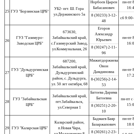
Норбоев Цырен
пн-пт 
Бабасанович
16:
УБ2- пгт. Ш. Гора
25
ГУЗ "Борзинская ЦРБ"
ул.Держинского 5а
8 (30233) 3-12-
сб 9:00
48
Егоров
673630,
Александр
ГУЗ "Газимуро-
Забайкальский край,
пн-пт 
Юрьевич
26
Заводская ЦРБ"
с.Газимурский Завод,
16:
8 (30247) 2-11-
ул.Коммунальная, 26
96
Мижитдоржиева
687200,
Онон
Забайкальский край,
ГУЗ "Дульдургинская
пн-пт 
Дамдиновна
27
Дульдургинский
ЦРБ"
17:
район, с. Дульдурга,
8-(30256)-2-14-
ул. 50 лет октября, 68
53
Батоева Дарима
Забайкальский край,
Батоевна
ГУЗ "Забайкальская
пн-пт с
28
пгт.Забайкальск,
ЦРБ"
15:
8 (30251) 2-20-
ул.Северная 1
10
Бадмаев Баяр
пн-пт 
Каларский район,
Базаржапович
18:
29
ГУЗ "Каларская ЦРБ"
п.Новая Чара,
8 (30261) 2-23-
ул.Молдованова 8