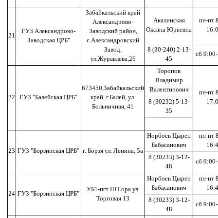
Забайкальский край
Акалинская
пн-пт 
Александрово-
Оксана Юрьевна
16:
ГУЗ Александрово-
Заводский район,
21
Заводская ЦРБ"
с.Александровский
Завод,
8 (30-240) 2-13-
сб 9:00
ул.Журавлева,26
45
Торопов
Владимир
673450,Забайкальский
Валентинович
пн-пт 
22
ГУЗ "Балейская ЦРБ"
край, г.Балей, ул.
8 (30232) 5-13-
17:
Больничная, 41
35
Норбоев Цырен
пн-пт 
Бабасанович
16:
23
ГУЗ "Борзинская ЦРБ"
г. Борзя ул. Ленина, 5а
8 (30233) 3-12-
сб 9:00
48
Норбоев Цырен
пн-пт 
Бабасанович
16:
УБ1-пгт Ш.Гора ул.
24
ГУЗ "Борзинская ЦРБ"
Торговая 13
8 (30233) 3-12-
сб 9:00
48