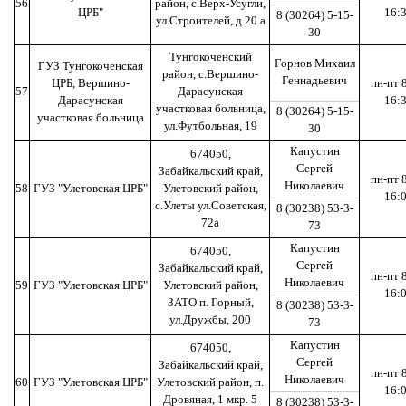
56
район, с.Верх-Усугли,
ЦРБ"
16:
8 (30264) 5-15-
ул.Строителей, д.20 а
30
Тунгокоченский
Горнов Михаил
ГУЗ Тунгокоченская
район, с.Вершино-
Геннадьевич
ЦРБ, Вершино-
пн-пт 
57
Дарасунская
Дарасунская
16:
участковая больница,
8 (30264) 5-15-
участковая больница
ул.Футбольная, 19
30
Капустин
674050,
Сергей
Забайкальский край,
пн-пт 
Николаевич
58
ГУЗ "Улетовская ЦРБ"
Улетовский район,
16:
с.Улеты ул.Советская,
8 (30238) 53-3-
72а
73
Капустин
674050,
Сергей
Забайкальский край,
пн-пт 
Николаевич
59
ГУЗ "Улетовская ЦРБ"
Улетовский район,
16:
ЗАТО п. Горный,
8 (30238) 53-3-
ул.Дружбы, 200
73
Капустин
674050,
Сергей
Забайкальский край,
пн-пт 
Николаевич
60
ГУЗ "Улетовская ЦРБ"
Улетовский район, п.
16:
Дровяная, 1 мкр. 5
8 (30238) 53-3-