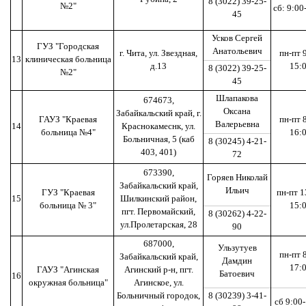
8 (3022) 39-25-
№2"
сб: 9:00
45
Усков Сергей
ГУЗ "Городская
Анатольевич
г. Чита, ул. Звездная,
пн-пт 
13
клиническая больница
д.13
15:
8 (3022) 39-25-
№2"
45
Шлапакова
674673,
Оксана
Забайкальский край, г.
ГАУЗ "Краевая
пн-пт 
Валерьевна
14
Краснокамеснк, ул.
больница №4"
16:
Больничная, 5 (каб
8 (30245) 4-21-
403, 401)
72
673390,
Горяев Николай
Забайкальский край,
Ильич
ГУЗ "Краевая
пн-пт 1
15
Шилкинский район,
больница № 3"
15:
пгт. Первомайский,
8 (30262) 4-22-
ул.Пролетарская, 28
90
687000,
Ульзутуев
пн-пт 
Забайкальский край,
Дамдин
17:
ГАУЗ "Агинская
Агинский р-н, пгт.
Батоевич
16
окружная больница"
Агинское, ул.
Больничный городок,
8 (30239) 3-41-
сб 9:00