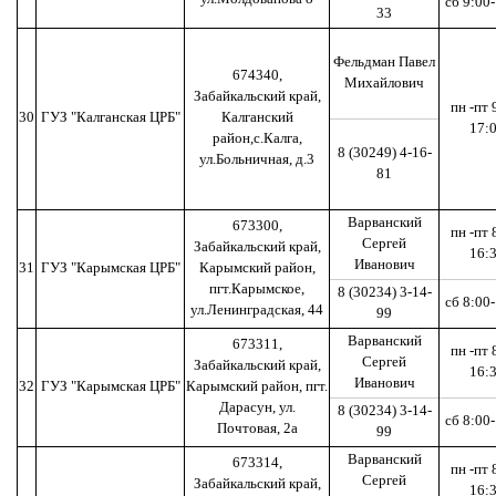
сб 9:00
33
Фельдман Павел
674340,
Михайлович
Забайкальский край,
пн -пт 
30
ГУЗ "Калганская ЦРБ"
Калганский
17:
район,с.Калга,
8 (30249) 4-16-
ул.Больничная, д.3
81
Варванский
673300,
пн -пт 
Сергей
Забайкальский край,
16:
Иванович
31
ГУЗ "Карымская ЦРБ"
Карымский район,
пгт.Карымское,
8 (30234) 3-14-
сб 8:00
ул.Ленинградская, 44
99
Варванский
673311,
пн -пт 
Сергей
Забайкальский край,
16:
Иванович
32
ГУЗ "Карымская ЦРБ"
Карымский район, пгт.
Дарасун, ул.
8 (30234) 3-14-
сб 8:00
Почтовая, 2а
99
Варванский
673314,
пн -пт 
Сергей
Забайкальский край,
16: