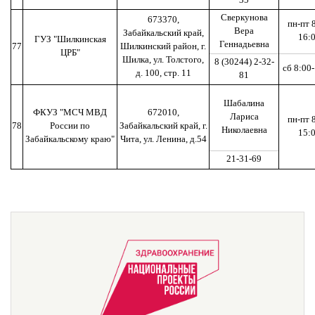
Сверкунова
673370,
пн-пт 
Вера
Забайкальский край,
16:
ГУЗ "Шилкинская
Геннадьевна
77
Шилкинский район, г.
ЦРБ"
Шилка, ул. Толстого,
8 (30244) 2-32-
сб 8:00
д. 100, стр. 11
81
Шабалина
ФКУЗ "МСЧ МВД
672010,
Лариса
пн-пт 
78
России по
Забайкальский край, г.
Николаевна
15:
Забайкальскому краю"
Чита, ул. Ленина, д.54
21-31-69