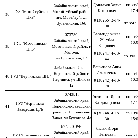
Дондоков Зориг
пн-чт 
Забайкальский край,
Баторович
17:
ГУЗ "Могойтуйская
Могойтуйский район,
38
ЦРБ"
пгт. Могойтуй, ул.
8 (30255) 2-14-
пт 8:45
Зугалайская, 16б
90
Балдандоржиев
673730,
пн-пт 
Жамбал
Забайкальский край,
16:
ГУЗ "Могочинская
Баирович
39
Могочинский район, г.
ЦРБ"
Могоча,
8 (30241) 4-03-
сб 9:00
ул.Приисковая, 17
44
Вечканова Анна
Забайкальский край
Алексеевна
Нерчинский район г.
пн-пт 
40
ГУЗ "Нерчинская ЦРБ"
Нерчинск ул. Шилова
16:
8 (30242) 4-13-
12
79
674391,
Антипина Ирина
пн-пт 
Забайкальский край,
Владимировна
17:
ГУЗ "Нерчинско-
41
Нерчинско-Заводский
Заводская ЦРБ"
район, с. Нерчинский
8 (30248) 4-15-
сб 10:
Завод, ул.Булгакова, 4а
30
15:
674520, РФ,
Лялин Игорь
Забайкальский край,
Петрович
ГУЗ "Оловяннинская
пн-пт 