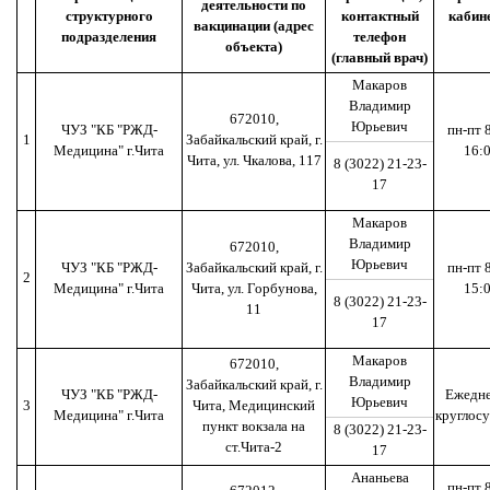
деятельности по
структурного
контактный
кабин
вакцинации (адрес
подразделения
телефон
объекта)
(главный врач)
Макаров
Владимир
672010,
Юрьевич
ЧУЗ "КБ "РЖД-
пн-пт 
1
Забайкальский край, г.
Медицина" г.Чита
16:
Чита, ул. Чкалова, 117
8 (3022) 21-23-
17
Макаров
Владимир
672010,
Юрьевич
ЧУЗ "КБ "РЖД-
Забайкальский край, г.
пн-пт 
2
Медицина" г.Чита
Чита, ул. Горбунова,
15:
8 (3022) 21-23-
11
17
Макаров
672010,
Владимир
Забайкальский край, г.
ЧУЗ "КБ "РЖД-
Ежедне
Юрьевич
3
Чита, Медицинский
Медицина" г.Чита
круглос
пункт вокзала на
8 (3022) 21-23-
ст.Чита-2
17
Ананьева
пн-пт 