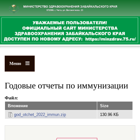
Перейти
к
основному
содержанию
Меню
Годовые отчеты по иммунизации
Файл
Вложение
Size
god_otchet_2022_immun.zip
130.96 КБ