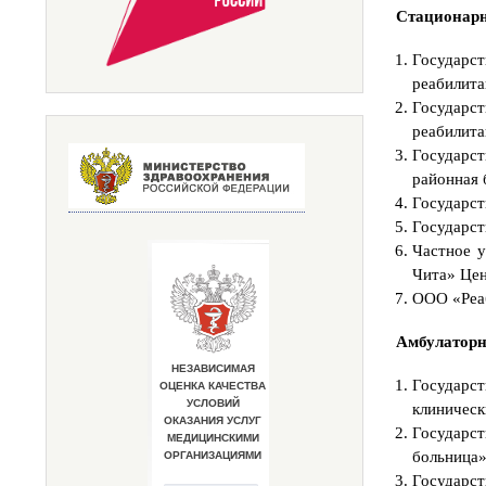
Стационарно
Государс
реабилита
Государ
реабилита
Государс
районная 
Государст
Государст
Частное 
Чита» Цен
ООО «Реаб
Амбулаторно
Государс
клиническ
Государс
больница»
Государс