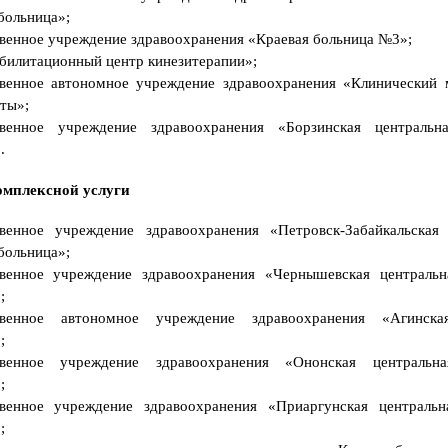
П
больница»;
а
м
венное учреждение здравоохранения «Краевая больница №3»;
я
илитационный центр кинезитерапии»;
т
к
твенное автономное учреждение здравоохранения «Клинический 
а
иты»;
п
о
твенное учреждение здравоохранения «Борзинская центральн
о
.
с
в
и
омплексной услуги
д
е
т
твенное учреждение здравоохранения «Петровск-Забайкальская 
е
л
больница»;
ь
твенное учреждение здравоохранения «Чернышевская центральн
с
т
;
в
твенное автономное учреждение здравоохранения «Агинск
о
в
;
а
н
твенное учреждение здравоохранения «Ононская центральн
и
;
ю
н
твенное учреждение здравоохранения «Приаргунская центральн
а
;
п
р