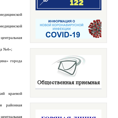
медицинской
едицинской
центральная
ца №4»;
ина» города
кий краевой
ая районная
центральная