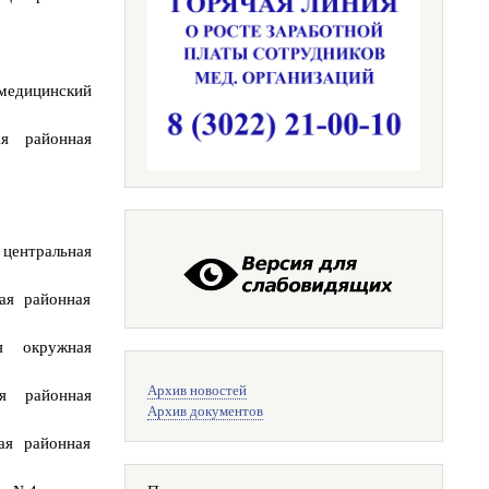
медицинский
ая районная
центральная
ая районная
ая окружная
Меню
Архив новостей
ая районная
поиска
Архив документов
ая районная