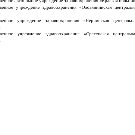
венное автономное учреждение здравоохранения «Краевая больни
а
твенное учреждение здравоохранения «Оловяннинская центральн
в
о
;
в
л
твенное учреждение здравоохранения «Нерчинская центральн
а
;
д
е
твенное учреждение здравоохранения «Сретенская центральн
н
.
и
я
о
р
у
ж
и
е
м