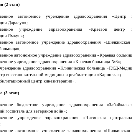
о
 (2 этап)
р
м
и
твенное автономное учреждение здравоохранения «Центр 
т
ь
ции Дарасун»;
и
ственное учреждение здравоохранения «Краевой центр м
н
в
ции Ямкун»;
а
твенное автономное учреждение здравоохранения «Шилкинская 
л
и
больница»;
д
н
венное автономное учреждение здравоохранения «Краевая больни
о
венное учреждение здравоохранения «Краевая больница №3»;
с
т
учреждение здравоохранения «Клиническая больница «РЖД-Медиц
ь
тр восстановительной медицины и реабилитации «Карповка»;
г
р
илитационный центр кинезитерапии».
а
ж
д
 (3 этап)
а
н
и
твенное бюджетное учреждение здравоохранения «Забайкальс
н
ий госпиталь для ветеранов войн»;
у
Р
твенное учреждение здравоохранения «Читинская центральн
Ф
;
?
твенное автономное учреждение здравоохранения «Шилкинская 