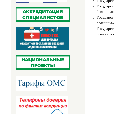
Государст
Государс
больница»
Государс
больница»
Государс
больница»