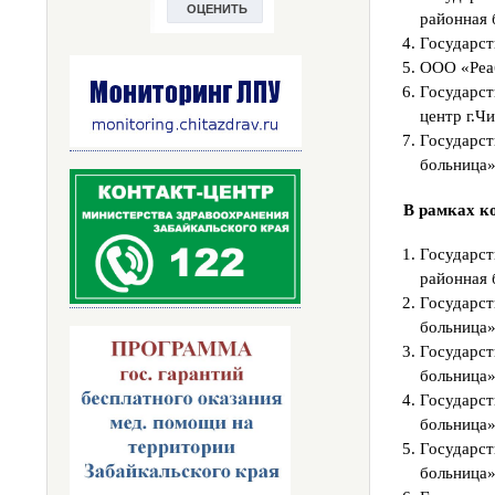
районная 
Государст
ООО «Реаб
Государс
центр г.Ч
Государс
больница»
В рамках к
Государс
районная 
Государс
больница»
Государс
больница»
Государс
больница»
Государс
больница»