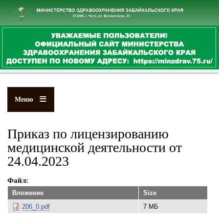
Перейти
к
основному
содержанию
Меню
Приказ по лицензированию
медицинской деятельности от
24.04.2023
Файл
Вложение
Size
206_0.pdf
7 МБ