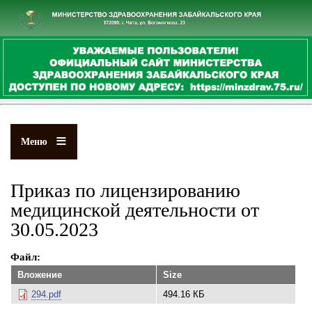
Перейти
к
основному
содержанию
Меню
Приказ по лицензированию
медицинской деятельности от
30.05.2023
Файл
Вложение
Size
294.pdf
494.16 КБ