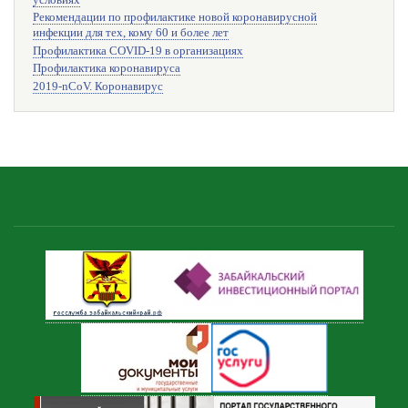
Рекомендации по профилактике новой коронавирусной
инфекции для тех, кому 60 и более лет
Профилактика COVID-19 в организациях
Профилактика коронавируса
2019-nCoV. Коронавирус