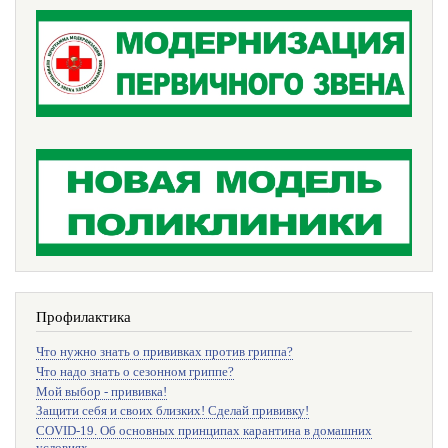
Профилактика
Что нужно знать о прививках против гриппа?
Что надо знать о сезонном гриппе?
Мой выбор - прививка!
Защити себя и своих близких! Сделай прививку!
COVID-19. Об основных принципах карантина в домашних
условиях