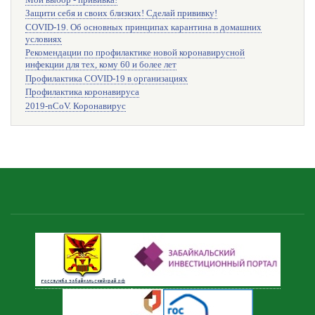
Защити себя и своих близких! Сделай прививку!
COVID-19. Об основных принципах карантина в домашних
условиях
Рекомендации по профилактике новой коронавирусной
инфекции для тех, кому 60 и более лет
Профилактика COVID-19 в организациях
Профилактика коронавируса
2019-nCoV. Коронавирус