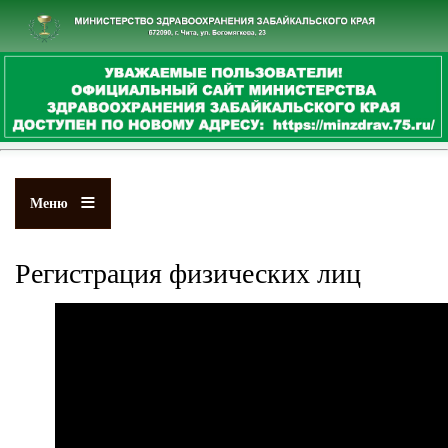
Перейти
к
основному
содержанию
Меню
Регистрация физических лиц