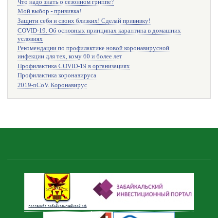
Что надо знать о сезонном гриппе?
Мой выбор - прививка!
Защити себя и своих близких! Сделай прививку!
COVID-19. Об основных принципах карантина в домашних
условиях
Рекомендации по профилактике новой коронавирусной
инфекции для тех, кому 60 и более лет
Профилактика COVID-19 в организациях
Профилактика коронавируса
2019-nCoV. Коронавирус