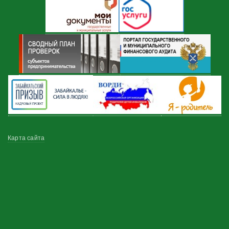
Меню
Карта сайта
в
подвале