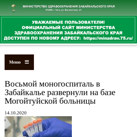
Перейти
к
основному
содержанию
Меню
Восьмой моногоспиталь в
Забайкалье развернули на базе
Могойтуйской больницы
14.10.2020