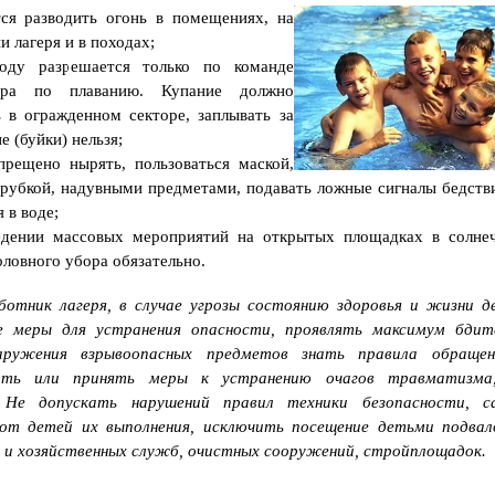
о
ся разводить огонь в помещениях, на
р
м
и лагеря и в походах;
и
оду разрешается только по команде
т
ь
тора по плаванию. Купание должно
и
н
 в огражденном секторе, заплывать за
в
е (буйки) нельзя;
а
л
прещено нырять, пользоваться маской,
и
трубкой, надувными предметами, подавать ложные сигналы бедстви
д
н
 в воде;
о
едении массовых мероприятий на открытых площадках в солне
с
т
оловного убора обязательно.
ь
г
р
отник лагеря, в случае угрозы состоянию здоровья и жизни де
а
ж
е меры для устранения опасности, проявлять максимум бдит
д
аружения взрывоопасных предметов знать правила обраще
а
н
вать или принять меры к устранению очагов травматизма
и
 Не допускать нарушений правил техники безопасности, с
н
у
от детей их выполнения, исключить посещение детьми подвало
Р
 и хозяйственных служб, очистных сооружений, стройплощадок.
Ф
?