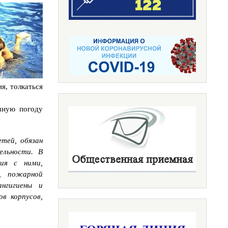
я, толкаться
чную погоду
тей, обязан
ельности. В
ния с ними,
, пожарной
ангигиены и
в корпусов,