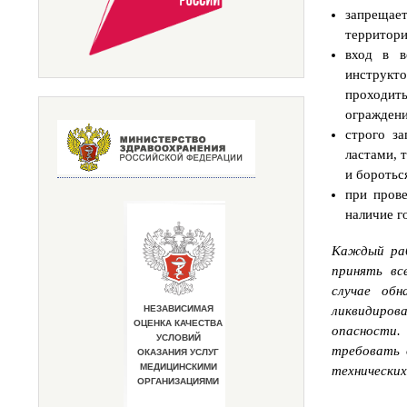
запрещает
территори
вход в в
инструк
проходить
ограждени
строго за
ластами, 
и бороться
при пров
наличие г
Каждый раб
принять вс
случае обн
ликвидиро
опасности.
требовать 
технических