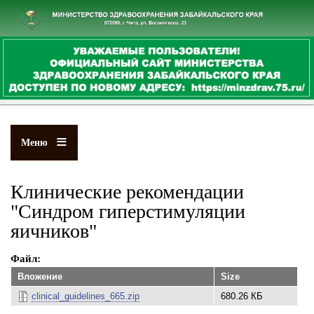
Перейти
к
основному
содержанию
Меню
Клинические рекомендации
"Синдром гиперстимуляции
яичников"
Файл
Вложение
Size
clinical_guidelines_665.zip
680.26 КБ