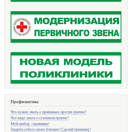
Профилактика
Что нужно знать о прививках против гриппа?
Что надо знать о сезонном гриппе?
Мой выбор - прививка!
Защити себя и своих близких! Сделай прививку!