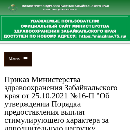
Перейти
к
основному
содержанию
Меню
Приказ Министерства
здравоохранения Забайкальского
края от 25.10.2021 №16-П "Об
утверждении Порядка
предоставления выплат
стимулирующего характера за
дополнительную нагрузку