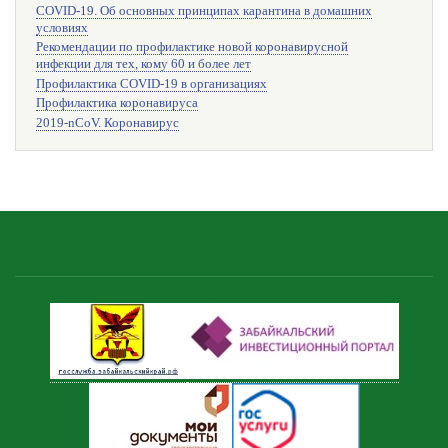
COVID-19. Об основных принципах карантина в домашних
условиях
Рекомендации по профилактике новой коронавирусной
инфекции для тех, кому 60 и более лет
Профилактика COVID-19 в организациях
Профилактика коронавируса
2019-nCoV. Коронавирус