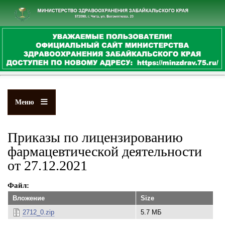
Перейти
к
основному
содержанию
Меню
Приказы по лицензированию
фармацевтической деятельности
от 27.12.2021
Файл
Вложение
Size
2712_0.zip
5.7 МБ