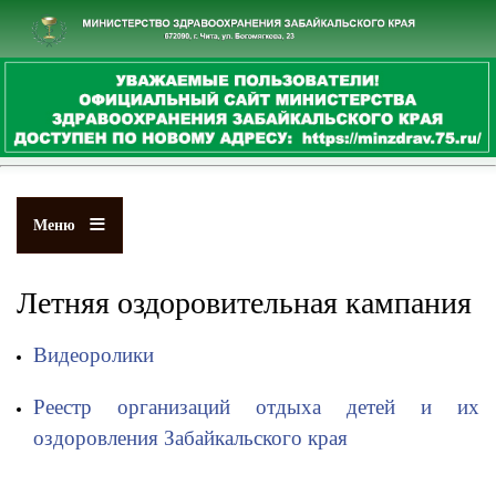
Перейти
к
основному
содержанию
Меню
Летняя оздоровительная кампания
Видеоролики
Реестр организаций отдыха детей и их
оздоровления Забайкальского края