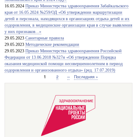
16.05.2024
Приказ Министерства здравоохранения Забайкальского
края от 16.05.2024 №259/ОД «Об утверждении маршрутизации
детей и персонала, находящихся в организациях отдыха детей и их
оздоровления, в медицинские организации края в случае выявления
у них признаков...»
29.05.2023
Санитарные правила
29.05.2023
Методические рекомендации
29.05.2023
Приказ Министерства здравоохранения Российской
Федерации от 13.06.2018 №327н «Об утверждении Порядка
оказания медицинской помощи несовершеннолетним в период
оздоровления и организованного отдыха» (ред. 17.07.2019)
Текущая
1
Страница
2
Следующая
››
Последняя
Последняя »
Нумерация
страница
страница
страница
страниц