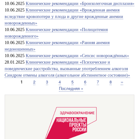
10.06.2025
Клинические рекомендации «Бронхолегочная дисплазия»
10.06.2025
Клинические рекомендации «Врожденная анемия
вследствие кровопотери у плода и другие врожденные анемии
новорожденных»
10.06.2025
Клинические рекомендации «Полицитемия
новорожденного»
10.06.2025
Клинические рекомендации «Ранняя анемия
недоношенных»
10.06.2025
Клинические рекомендации «Сепсис новорождённых»
28.01.2025
Клинические рекомендации «Психические и
поведенческие расстройства, вызванные употреблением алкоголя
Синдром отмены алкоголя (алкогольное абстинентное состояние)»
Текущая
1
Страница
2
Страница
3
Страница
4
Страница
5
Страница
6
Страница
7
Страница
8
Следующ
››
Нумерация
страница
страница
Последняя
Последняя »
страниц
страница